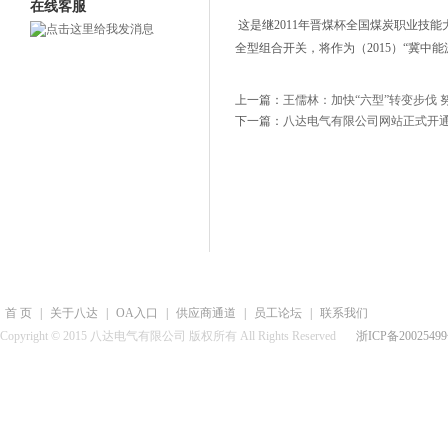
在线客服
这是继2011
年晋煤杯全国煤炭职业技能
全型组合开关，将作为（
2015
）
“
冀中能
上一篇：
王儒林：加快“六型”转变步伐
下一篇：
八达电气有限公司网站正式开
首 页
|
关于八达
|
OA入口
|
供应商通道
|
员工论坛
|
联系我们
Copyright © 2015 八达电气有限公司 版权所有 All Rights Reserved
浙ICP备20025499